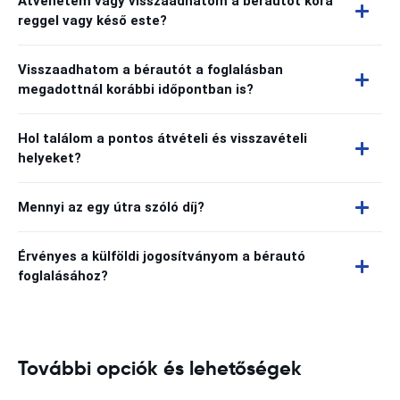
Átvehetem vagy visszaadhatom a bérautót kora
reggel vagy késő este?
Visszaadhatom a bérautót a foglalásban
megadottnál korábbi időpontban is?
Hol találom a pontos átvételi és visszavételi
helyeket?
Mennyi az egy útra szóló díj?
Érvényes a külföldi jogosítványom a bérautó
foglalásához?
További opciók és lehetőségek