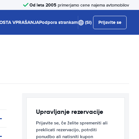
Od leta 2005
primerjamo cene najema avtomobilov
OSTA VPRAŠANJA
Podpora strankam
(SI)
Prijavite se
Upravljanje rezervacije
Prijavite se, če želite spremeniti ali
preklicati rezervacijo, potrditi
ponudbo ali natisniti kupon