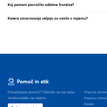
Kaj pomeni povračilo odbitne franšize?
Katera zavarovanja veljajo za vozilo v najemu?
Pomoč in stik
Potrebujete pomoč? Obrnite se na naše
Pogosta vpraša
strokovnjake za najem.
Podpora stran
Kazalo