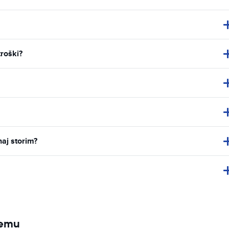
troški?
naj storim?
jemu