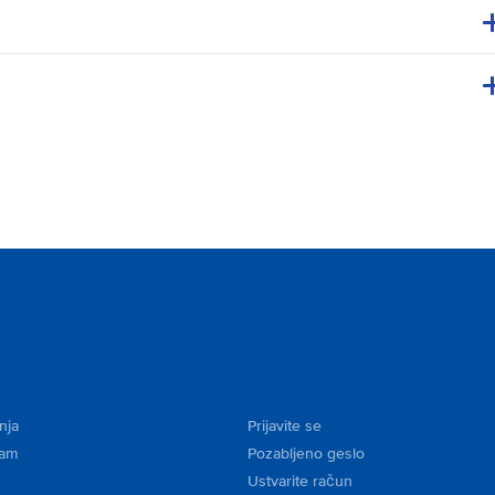
nja
Prijavite se
kam
Pozabljeno geslo
Ustvarite račun