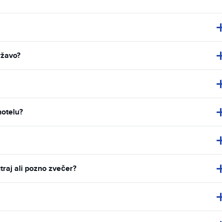
ržavo?
hotelu?
traj ali pozno zvečer?