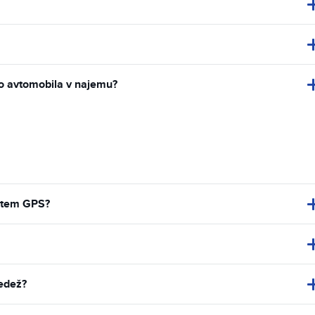
ijo avtomobila v najemu?
istem GPS?
sedež?