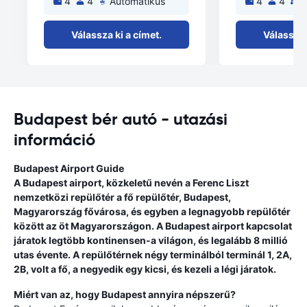
4
4
Automatikus
4
4
K
Válassza ki a címet.
Válassza 
Budapest bér autó - utazási
információ
Budapest Airport Guide
A Budapest airport, közkeletű nevén a Ferenc Liszt
nemzetközi repülőtér a fő repülőtér, Budapest,
Magyarország fővárosa, és egyben a legnagyobb repülőtér
között az öt Magyarországon. A Budapest airport kapcsolat
járatok legtöbb kontinensen-a világon, és legalább 8 millió
utas évente. A repülőtérnek négy terminálból terminál 1, 2A,
2B, volt a fő, a negyedik egy kicsi, és kezeli a légi járatok.
Miért van az, hogy Budapest annyira népszerű?