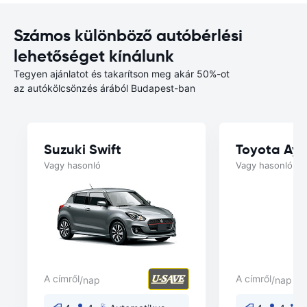
Számos különböző autóbérlési
lehetőséget kínálunk
Tegyen ajánlatot és takarítson meg akár 50%-ot
az autókölcsönzés árából Budapest-ban
Suzuki Swift
Toyota Ayg
Vagy hasonló
Vagy hasonló
A címről
A címről
/nap
/nap