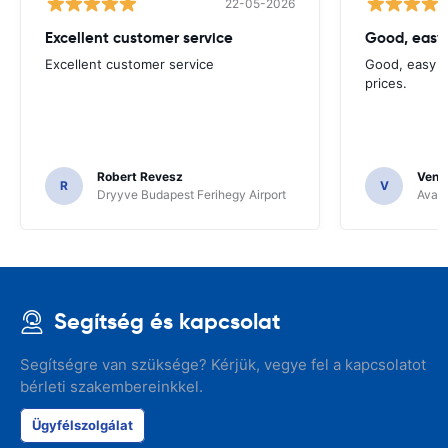
22-05-2026
Excellent customer service
Good, easy
Excellent customer service
Good, easy t
prices.
Robert Revesz
Venka
R
V
Dryyve Budapest Ferihegy Airport
Avant
Segítség és kapcsolat
Segítségre van szüksége? Kérjük, vegye fel a kapcsolatot
bérleti szakembereinkkel.
Ügyfélszolgálat