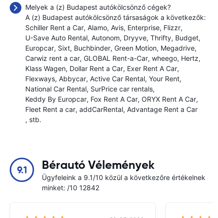
Melyek a (z) Budapest autókölcsönző cégek?
A (z) Budapest autókölcsönző társaságok a következők:
Schiller Rent a Car
Alamo
Avis
Enterprise
Flizzr
U-Save Auto Rental
Autonom
Dryyve
Thrifty
Budget
Europcar
Sixt
Buchbinder
Green Motion
Megadrive
Carwiz rent a car
GLOBAL Rent-a-Car
wheego
Hertz
Klass Wagen
Dollar Rent a Car
Exer Rent A Car
Flexways
Abbycar
Active Car Rental
Your Rent
National Car Rental
SurPrice car rentals
Keddy By Europcar
Fox Rent A Car
ORYX Rent A Car
Fleet Rent a car
addCarRental
Advantage Rent a Car
, stb.
Bérautó Vélemények
9.1
Ügyfeleink a 9.1/10 közül a következőre értékelnek
minket: /10 12842