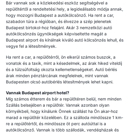
Bár vannak sok a közlekedési eszköz segítségével a
repülőtértől a rendeltetési hely, a legideálisabb módja annak,
hogy mozogni Budapest a autókölcsönző. Ha rent a car,
szabadon túra a régióban, és élvezze a szép jelenetek
Budapest birtokol-hoz felajánl. Akár 3 nemzetközi autó
autókölcsönzés ügynökségek képviseltette magát a
Budapest airport és kínálnak kiváló autó kölcsönzés lehull, és
vegye fel a létesítmények.
Ha rent a car, a repülőtérről, ön elkerül számos buszok, a
vonatok és a taxik, mint a késedelmek, az árak hiked viteldíj
és a túlzsúfoltság okozta kellemetlenségeket. Autó bérlés
árak minden pénztárcának megfelelnek, mint vannak
Budapesten olcsó autóbérlés létesítmények lehet kapni.
Vannak Budapest airport hotel?
Míg számos étterem és bár a repülőtéren belül, nem minden
Szállás belsejében a repülőtér. Vannak azonban olyan
környékbeli, hogy kínálunk Önnek szállást ha Ön akar-hoz
marad a repülőtér közelében. Ez a szálloda mindössze 1 km-
re a repülőtértől, és mindössze öt perc autóúttal is a
autókölcsönző. Vannak is több szállodák, vendégházak és