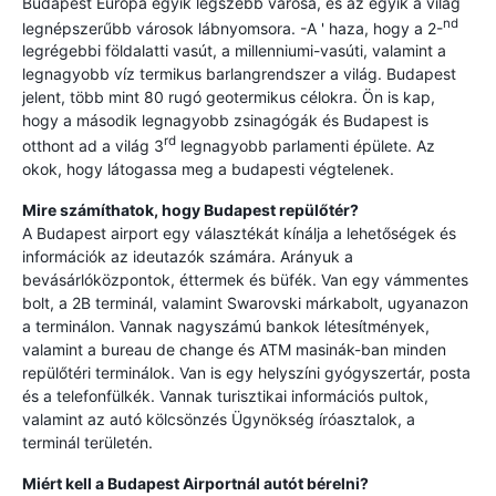
Budapest Európa egyik legszebb városa, és az egyik a világ
nd
legnépszerűbb városok lábnyomsora. -A ' haza, hogy a 2-
legrégebbi földalatti vasút, a millenniumi-vasúti, valamint a
legnagyobb víz termikus barlangrendszer a világ. Budapest
jelent, több mint 80 rugó geotermikus célokra. Ön is kap,
hogy a második legnagyobb zsinagógák és Budapest is
rd
otthont ad a világ 3
legnagyobb parlamenti épülete. Az
okok, hogy látogassa meg a budapesti végtelenek.
Mire számíthatok, hogy Budapest repülőtér?
A Budapest airport egy választékát kínálja a lehetőségek és
információk az ideutazók számára. Arányuk a
bevásárlóközpontok, éttermek és büfék. Van egy vámmentes
bolt, a 2B terminál, valamint Swarovski márkabolt, ugyanazon
a terminálon. Vannak nagyszámú bankok létesítmények,
valamint a bureau de change és ATM masinák-ban minden
repülőtéri terminálok. Van is egy helyszíni gyógyszertár, posta
és a telefonfülkék. Vannak turisztikai információs pultok,
valamint az autó kölcsönzés Ügynökség íróasztalok, a
terminál területén.
Miért kell a Budapest Airportnál autót bérelni?