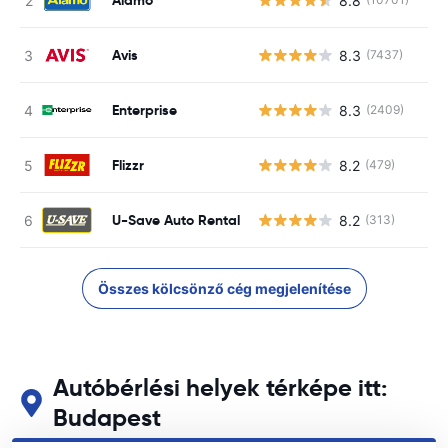
8.8
Avis
8.3
(7437)
Enterprise
8.3
(2409)
Flizzr
8.2
(479)
U-Save Auto Rental
8.2
(313)
Összes kölcsönző cég megjelenítése
Autóbérlési helyek térképe itt:
Budapest
Tekintse meg fő autóbérlési helyeinket itt: Budapest