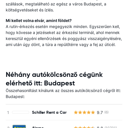
szállások, megtalálható az egész a város Budapest, a
költségvetéseket és ízlés.
Mi kellet volna elvár, amint földet?
A rutin-érkezés esetén megegyezik minden. Egyszerűen kell,
hogy kövesse a jelzéseket az érkezési terminál, ahol mennek
keresztül egyéni ellenőrzések és poggyász visszaigénylésére,
ami után úgy dönt, a túra a repülőtérre vagy a fej az úticél.
Néhány autókölcsönző cégünk
elérhető itt: Budapest
Összehasonlítást kínálunk az összes autókölcsönző cégről itt:
Budapest:
Schiller Rent a Car
9.7
(6)
Alamo
(10701)