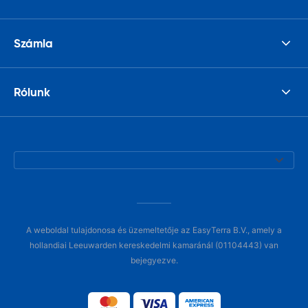
Számla
Rólunk
A weboldal tulajdonosa és üzemeltetője az EasyTerra B.V., amely a
hollandiai Leeuwarden kereskedelmi kamaránál (01104443) van
bejegyezve.