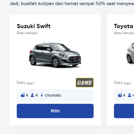
Jadi, buatlah kutipan dan hemat sampai 50% saat menyew
Suzuki Swift
Toyota
Atau serupa
Atau serup
Dari
Dari
/ hari
/ hari
4
4
Otomatis
4
Pilih