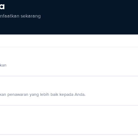
ia
anfaatkan sekarang
lkan
an penawaran yang lebih baik kepada Anda.