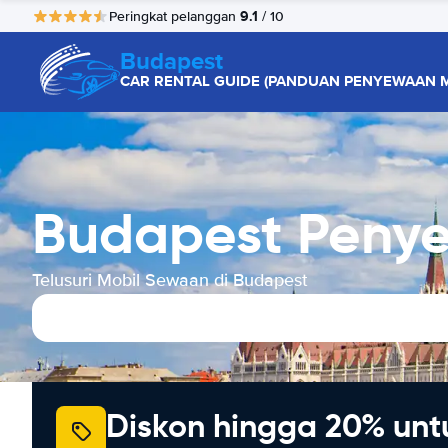
9.1
Peringkat pelanggan
/ 10
Budapest
CAR RENTAL GUIDE (PANDUAN PENYEWAAN M
Budapest Peny
Telusuri Mobil Sewaan di Budapest
Diskon hingga 20% unt