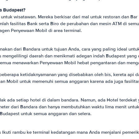
a Budapest?
untuk wisatawan. Mereka berkisar dari mal untuk restoran dan Bar
mlah fasilitas Bank serta Biro de perubahan dan mesin ATM di semu
 agen Penyewaan Mobil di area terminal.
akan dari Bandara untuk tujuan Anda, cara yang paling ideal unt
 mengelilingi daerah dan menikmati adegan indah Budapest yang
 semua menawarkan Penyewaan Mobil hebat pengantaran dan mengam
eberapa ketidaknyamanan yang disebabkan oleh bis, kereta api da
 Mobil untuk memenuhi semua anggaran karena ada juga fasilita
idak ada setiap hotel di dalam bandara. Namun, ada Hotel terdeka
ometer dari Bandara dan hanya membutuhkan waktu lima menit untuk
 Budapest untuk semua anggaran dan selera.
 Ikuti rambu ke terminal kedatangan mana Anda menjalani pemerik