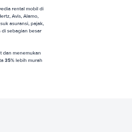
ia rental mobil di
rtz, Avis, Alamo,
uk asuransi, pajak,
s di sebagian besar
st dan menemukan
ata 35% lebih murah