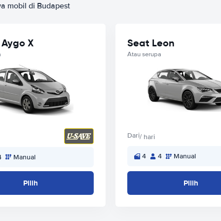
a mobil di Budapest
 Aygo X
Seat Leon
a
Atau serupa
Dari
/ hari
4
4
Manual
4
Manual
Pilih
Pilih