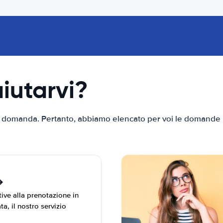
iutarvi?
tra domanda. Pertanto, abbiamo elencato per voi le domande pi
ive alla prenotazione in
a, il nostro servizio