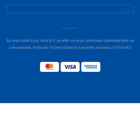
Bu web sitesi EasyTerra B.V.'ye aittir ve onun tarafından işletilmektedir ve
Leeuwarden, Hollanda Ticaret Odası'na kayıtlıdır, numarası 01104443