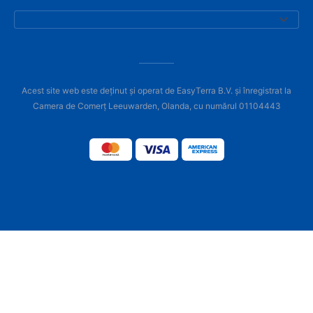
Acest site web este deținut și operat de EasyTerra B.V. și înregistrat la
Camera de Comerț Leeuwarden, Olanda, cu numărul 01104443