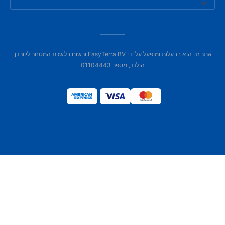
אתר זה הוא בבעלות ומופעל על ידי EasyTerra BV ורשום בלשכת המסחר ליוורדן,
הולנד, מספר 01104443