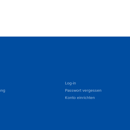
Log-in
ung
Passwort vergessen
Konto einrichten