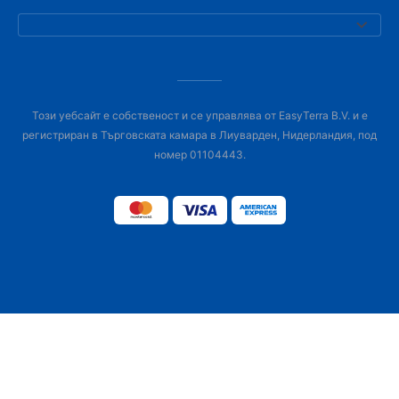
Този уебсайт е собственост и се управлява от EasyTerra B.V. и е
регистриран в Търговската камара в Лиуварден, Нидерландия, под
номер 01104443.